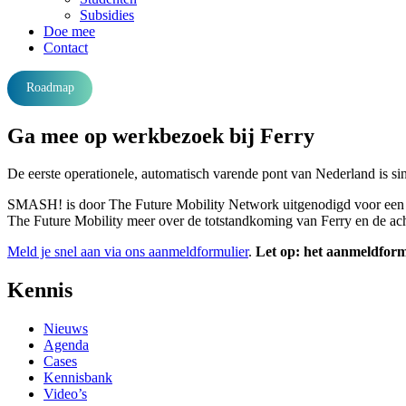
Subsidies
Doe mee
Contact
Roadmap
Ga mee op werkbezoek bij Ferry
De eerste operationele, automatisch varende pont van Nederland is si
SMASH! is door The Future Mobility Network uitgenodigd voor een w
The Future Mobility meer over de totstandkoming van Ferry en de acht
Meld je snel aan via ons aanmeldformulier
.
Let op: het aanmeldform
footer
Kennis
anchor
Nieuws
Agenda
Cases
Kennisbank
Video’s