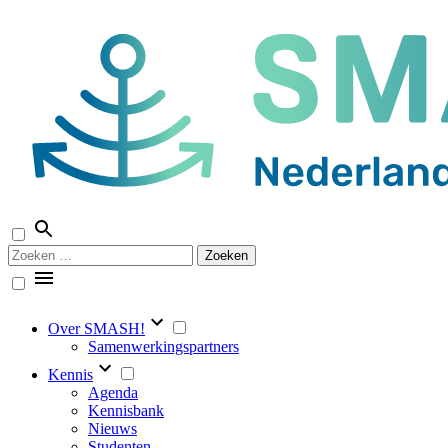
Naar
de
inhoud
springen
Zoeken
naar:
Over SMASH!
Samenwerkingspartners
Kennis
Agenda
Kennisbank
Nieuws
Studenten