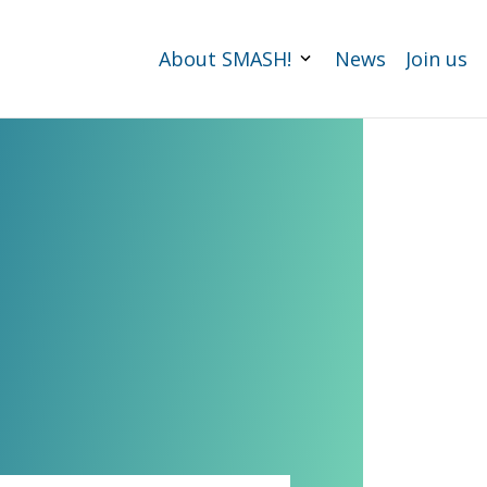
About SMASH!
News
Join us