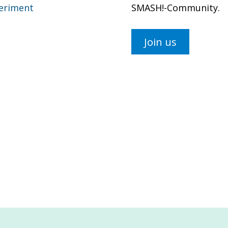
eriment
SMASH!-Community.
Join us