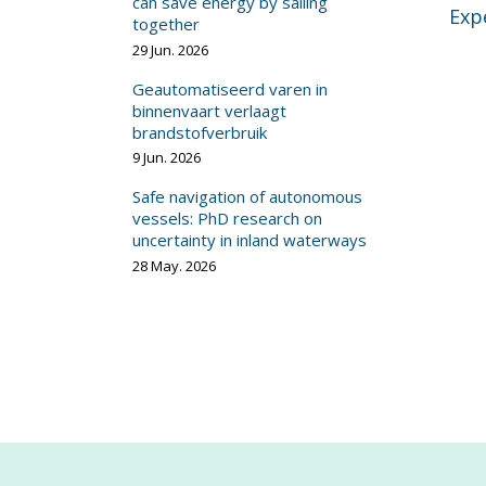
can save energy by sailing
Exp
together
29 Jun. 2026
Geautomatiseerd varen in
binnenvaart verlaagt
brandstofverbruik
9 Jun. 2026
Safe navigation of autonomous
vessels: PhD research on
uncertainty in inland waterways
28 May. 2026