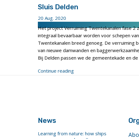
Sluis Delden
20 Aug. 2020
Het project Verruiming Twentekanalen fase 2 
integraal bevaarbaar worden voor schepen van k
Twentekanalen breed genoeg. De verruiming b
van nieuwe damwanden en baggerwerkzaamhede
Bij Delden passen we de gemeentekade en de 
"Sluis
Continue reading
Delden"
footer
anchor
News
Org
Learning from nature: how ships
Abo