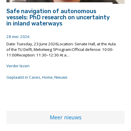
a
l
r
Safe navigation of autonomous
i
e
n
vessels: PhD research on uncertainty
n
g
in inland waterways
i
t
n
o
b
28 mei. 2026
g
i
e
Date: Tuesday, 23 June 2026Location: Senate Hall, at the Aula
n
t
of the TU Delft, Mekelweg 5Program:Official defense: 10:00-
n
h
11:00Reception: 11:30–12:30 At a…
e
e
n
"
Verder lezen
r
v
S
"
a
a
Geplaatst in
Cases
,
Home
,
Nieuws
a
f
r
e
t
n
v
a
e
v
r
i
l
g
Meer nieuws
a
a
a
t
g
i