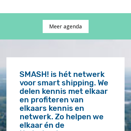
t
o
b
n
r
o
a
f
Meer agenda
n
a
d
u
s
t
t
o
o
n
f
o
v
m
e
o
r
u
SMASH! is hét netwerk
b
s
voor smart shipping. We
r
v
u
e
delen kennis met elkaar
i
s
en profiteren van
k
s
"
e
elkaars kennis en
l
netwerk. Zo helpen we
s
:
elkaar én de
P