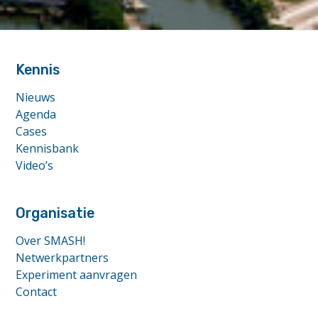
n
i
footer
n
l
anchor
a
Kennis
n
d
Nieuws
w
Agenda
a
Cases
t
e
Kennisbank
r
Video’s
w
a
y
Organisatie
s
"
Over SMASH!
Netwerkpartners
Experiment aanvragen
Contact