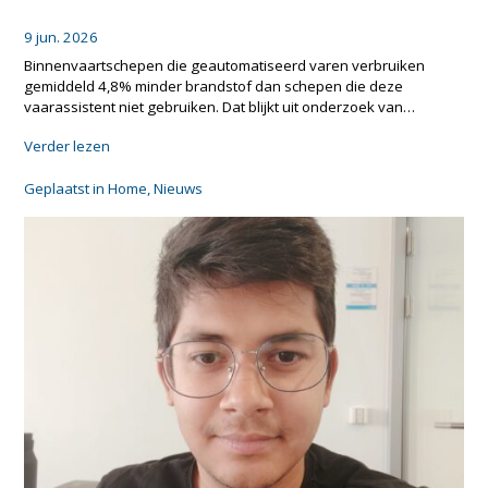
w
s
9 jun. 2026
h
Binnenvaartschepen die geautomatiseerd varen verbruiken
i
gemiddeld 4,8% minder brandstof dan schepen die deze
p
vaarassistent niet gebruiken. Dat blijkt uit onderzoek van…
s
c
"
Verder lezen
a
G
n
e
Geplaatst in
Home
,
Nieuws
s
a
a
u
v
t
e
o
e
m
n
a
e
t
r
i
g
s
y
e
b
e
y
r
s
d
a
v
i