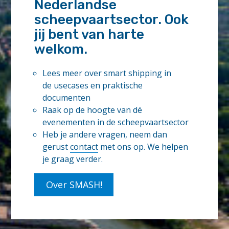
Nederlandse
h
D
scheepvaartsector. Ook
r
jij bent van harte
e
s
welkom.
e
a
r
Lees meer over smart shipping in
c
de usecases en praktische
h
documenten
o
Raak op de hoogte van dé
n
u
evenementen in de scheepvaartsector
n
Heb je andere vragen, neem dan
c
gerust
contact
met ons op. We helpen
e
je graag verder.
r
t
a
Over SMASH!
i
n
t
y
i