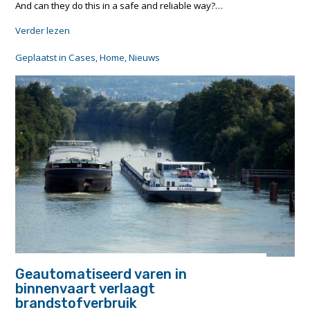
And can they do this in a safe and reliable way?…
"
Verder lezen
L
e
Geplaatst in
Cases
,
Home
,
Nieuws
a
r
n
i
n
g
f
r
o
m
n
a
t
u
r
e
Geautomatiseerd varen in
:
binnenvaart verlaagt
h
brandstofverbruik
o