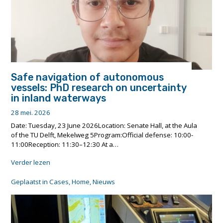
Safe navigation of autonomous
vessels: PhD research on uncertainty
in inland waterways
28 mei. 2026
Date: Tuesday, 23 June 2026Location: Senate Hall, at the Aula
of the TU Delft, Mekelweg 5Program:Official defense: 10:00-
11:00Reception: 11:30–12:30 At a…
"Safe
Verder lezen
navigation
of
Geplaatst in
Cases
,
Home
,
Nieuws
autonomous
vessels:
PhD
research