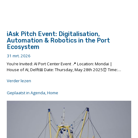
iAsk Pitch Event: Digitalisation,
Automation & Robotics in the Port
Ecosystem
31 mrt. 2026
You’re Invited: AI Port Center Event 📍 Location: Mondai |
House of AI, Delft📅 Date: Thursday, May 28th 2025⏰ Time:…
"iAsk
Verder lezen
Pitch
Event:
Geplaatst in
Agenda
,
Home
Digitalisation,
Automation
&
Robotics
in
the
Port
Ecosystem"