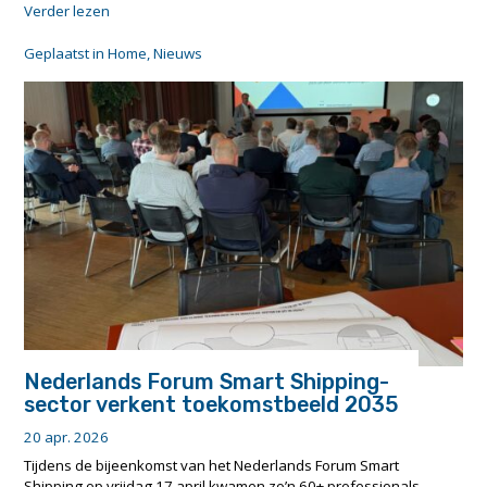
"Live
Verder lezen
demonstration
of
Geplaatst in
Home
,
Nieuws
autonomous
e-
barge
operations
in
the
Port
of
Rotterdam"
Nederlands Forum Smart Shipping-
sector verkent toekomstbeeld 2035
20 apr. 2026
Tijdens de bijeenkomst van het Nederlands Forum Smart
Shipping op vrijdag 17 april kwamen zo’n 60+ professionals