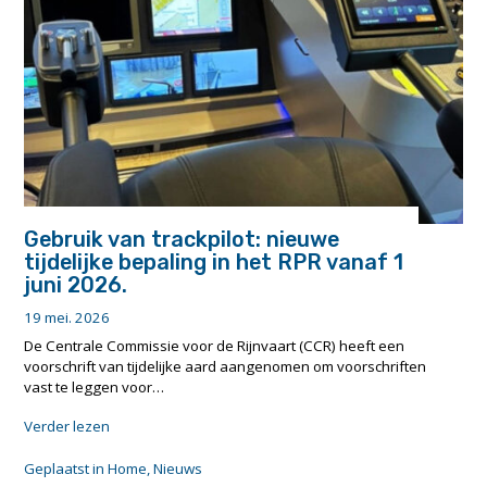
on
uncertainty
in
inland
waterways"
Gebruik van trackpilot: nieuwe
tijdelijke bepaling in het RPR vanaf 1
juni 2026.
19 mei. 2026
De Centrale Commissie voor de Rijnvaart (CCR) heeft een
voorschrift van tijdelijke aard aangenomen om voorschriften
vast te leggen voor…
"Gebruik
Verder lezen
van
trackpilot:
Geplaatst in
Home
,
Nieuws
nieuwe