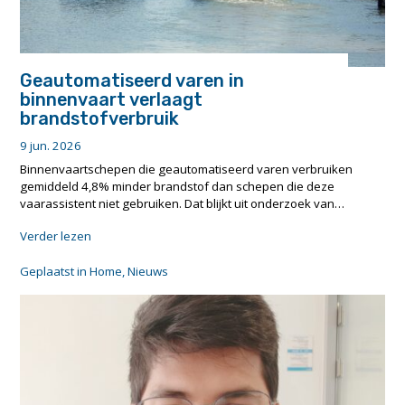
Geautomatiseerd varen in
binnenvaart verlaagt
brandstofverbruik
9 jun. 2026
Binnenvaartschepen die geautomatiseerd varen verbruiken
gemiddeld 4,8% minder brandstof dan schepen die deze
vaarassistent niet gebruiken. Dat blijkt uit onderzoek van…
"Geautomatiseerd
Verder lezen
varen
in
Geplaatst in
Home
,
Nieuws
binnenvaart
verlaagt
brandstofverbruik"