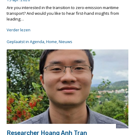
Are you interested in the transition to zero-emission maritime
transport? And would you like to hear first-hand insights from
leading…
"Webinar
Verder lezen
on
the
Geplaatst in
Agenda
,
Home
,
Nieuws
future
of
green
and
smart
ports"
Researcher Hoang Anh Tran