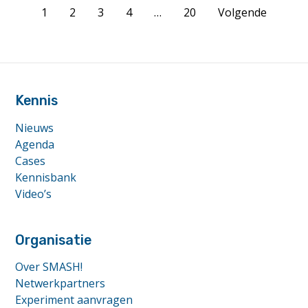
Page
de
1
2
3
4
…
20
Volgende
Visserij
navigation
van
start"
footer
anchor
Kennis
Nieuws
Agenda
Cases
Kennisbank
Video’s
Organisatie
Over SMASH!
Netwerkpartners
Experiment aanvragen