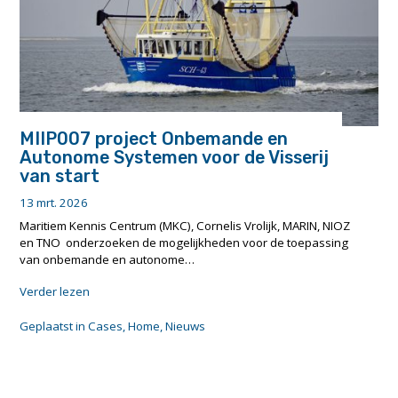
MIIP007 project Onbemande en
Autonome Systemen voor de Visserij
van start
13 mrt. 2026
Maritiem Kennis Centrum (MKC), Cornelis Vrolijk, MARIN, NIOZ
en TNO onderzoeken de mogelijkheden voor de toepassing
van onbemande en autonome…
"MIIP007
Verder lezen
project
Onbemande
Geplaatst in
Cases
,
Home
,
Nieuws
en
Autonome
Systemen
voor