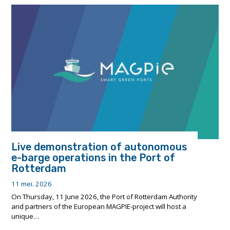
tijdelijke
bepaling
in
het
RPR
vanaf
1
juni
2026."
Live demonstration of autonomous
e-barge operations in the Port of
Rotterdam
11 mei. 2026
On Thursday, 11 June 2026, the Port of Rotterdam Authority
and partners of the European MAGPIE-project will host a
unique…