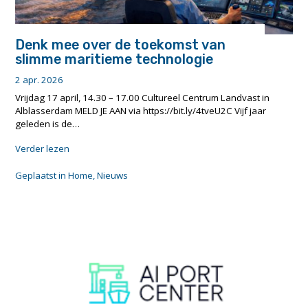
Denk mee over de toekomst van
slimme maritieme technologie
2 apr. 2026
Vrijdag 17 april, 14.30 – 17.00 Cultureel Centrum Landvast in
Alblasserdam MELD JE AAN via https://bit.ly/4tveU2C Vijf jaar
geleden is de…
"Denk
Verder lezen
mee
over
Geplaatst in
Home
,
Nieuws
de
toekomst
van
slimme
maritieme
technologie"