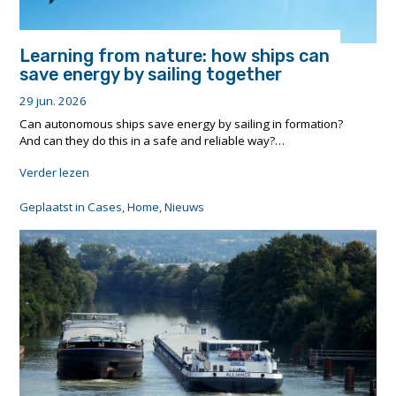
Learning from nature: how ships can
save energy by sailing together
29 jun. 2026
Can autonomous ships save energy by sailing in formation?
And can they do this in a safe and reliable way?…
"Learning
Verder lezen
from
nature:
Geplaatst in
Cases
,
Home
,
Nieuws
how
ships
can
save
energy
by
sailing
together"