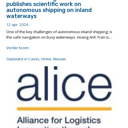
publishes scientific work on
autonomous shipping on inland
waterways
12 apr. 2026
One of the key challenges of autonomous inland shipping, is
the safe navigation on busy waterways. Hoang Anh Tran is…
"Researcher
Verder lezen
Hoang
Anh
Geplaatst in
Cases
,
Home
,
Nieuws
Tran
publishes
scientific
work
on
autonomous
shipping
on
inland
waterways"