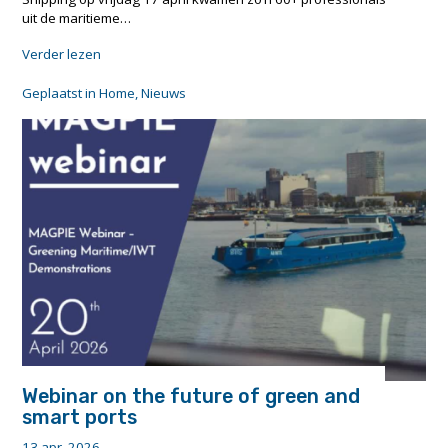
uit de maritieme…
"Nederlands
Verder lezen
Forum
Smart
Geplaatst in
Home
,
Nieuws
Shipping-
sector
verkent
toekomstbeeld
2035"
Webinar on the future of green and
smart ports
13 apr. 2026