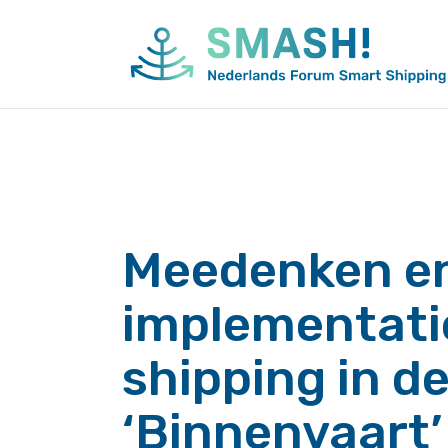
Naar
de
inhoud
springen
Meedenken en
implementati
shipping in d
‘Binnenvaart’