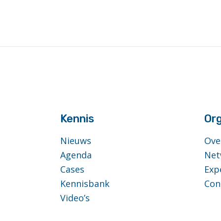
footer
anchor
Kennis
Org
Nieuws
Ove
Agenda
Net
Cases
Exp
Kennisbank
Con
Video’s