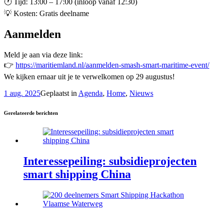
🕐 Tijd: 13:00 – 17:00 (inloop vanaf 12:30)
💡 Kosten: Gratis deelname
Aanmelden
Meld je aan via deze link:
👉
https://maritiemland.nl/aanmelden-smash-smart-maritime-event/
We kijken ernaar uit je te verwelkomen op 29 augustus!
1 aug. 2025
Geplaatst in
Agenda
,
Home
,
Nieuws
Gerelateerde berichten
Interessepeiling: subsidieprojecten
smart shipping China