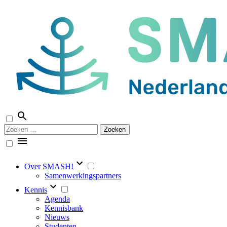
Naar
de
inhoud
springen
Zoeken
naar:
Over SMASH!
Samenwerkingspartners
Kennis
Agenda
Kennisbank
Nieuws
Studenten