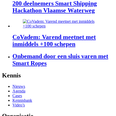
200 deelnemers Smart Shipping
Hackathon Vlaamse Waterweg
CoVadem: Varend meetnet met
inmiddels +100 schepen
Onbemand door een sluis varen met
Smart Ropes
footer
Kennis
anchor
Nieuws
Agenda
Cases
Kennisbank
Video’s
Organisatie