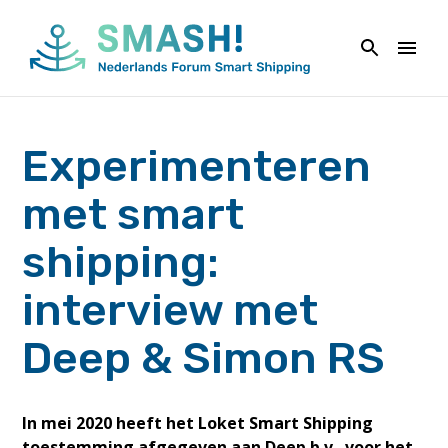
Naar
de
inhoud
springen
Experimenteren
met smart
shipping:
interview met
Deep & Simon RS
In mei 2020 heeft het Loket Smart Shipping
toestemming afgegeven aan Deep b.v. voor het