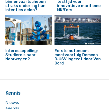
binnenvaartschepen
testtijd voor
straks onderling hun
innovatieve maritieme
intenties delen?
MKB’ers
Interessepeiling:
Eerste autonoom
Studiereis naar
meetvaartuig Demcon
Noorwegen?
D·USV ingezet door Van
Oord
footer
anchor
Kennis
Nieuws
Agenda