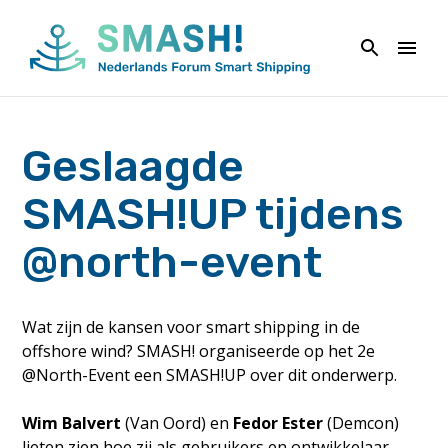
Naar
de
inhoud
springen
Geslaagde
SMASH!UP tijdens
@north-event
Wat zijn de kansen voor smart shipping in de
offshore wind? SMASH! organiseerde op het 2e
@North-Event een SMASH!UP over dit onderwerp.
Wim Balvert
(Van Oord) en
Fedor Ester
(Demcon)
lieten zien hoe zij als gebruikers en ontwikkelaar