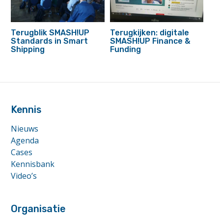
Terugblik SMASH!UP
Terugkijken: digitale
Standards in Smart
SMASH!UP Finance &
Shipping
Funding
footer
anchor
Kennis
Nieuws
Agenda
Cases
Kennisbank
Video’s
Organisatie