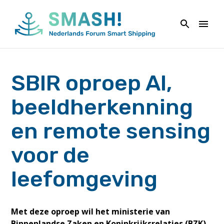
Naar
de
inhoud
springen
SBIR oproep AI,
beeldherkenning
en remote sensing
voor de
leefomgeving
Met deze oproep wil het ministerie van
Binnenlandse Zaken en Koninkrijksrelaties (BZK)