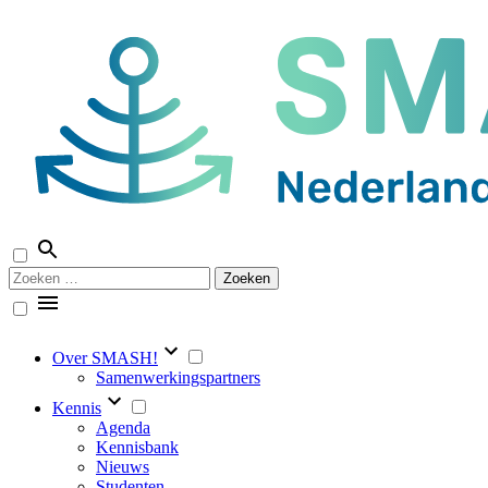
Naar
de
inhoud
springen
Zoeken
naar:
Over SMASH!
Samenwerkingspartners
Kennis
Agenda
Kennisbank
Nieuws
Studenten