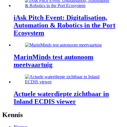
iAsk Pitch Event: Digitalisation,
Automation & Robotics in the Port
Ecosystem
MarinMinds test autonoom
meetvaartuig
Actuele waterdiepte zichtbaar in
Inland ECDIS viewer
footer
Kennis
anchor
Nieuws