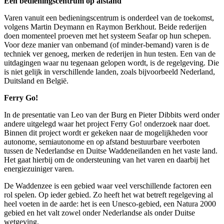
Een bedieningscentrum op afstand
Varen vanuit een bedieningscentrum is onderdeel van de toekomst,
volgens Martin Deymann en Raymon Berkhout. Beide rederijen
doen momenteel proeven met het systeem Seafar op hun schepen.
Voor deze manier van onbemand (of minder-bemand) varen is de
techniek ver genoeg, merken de rederijen in hun testen. Een van de
uitdagingen waar nu tegenaan gelopen wordt, is de regelgeving. Die
is niet gelijk in verschillende landen, zoals bijvoorbeeld Nederland,
Duitsland en België.
Ferry Go!
In de presentatie van Leo van der Burg en Pieter Dibbits werd onder
andere uitgelegd waar het project Ferry Go! onderzoek naar doet.
Binnen dit project wordt er gekeken naar de mogelijkheden voor
autonome, semiautonome en op afstand bestuurbare veerboten
tussen de Nederlandse en Duitse Waddeneilanden en het vaste land.
Het gaat hierbij om de ondersteuning van het varen en daarbij het
energiezuiniger varen.
De Waddenzee is een gebied waar veel verschillende factoren een
rol spelen. Op ieder gebied. Zo heeft het wat betreft regelgeving al
heel voeten in de aarde: het is een Unesco-gebied, een Natura 2000
gebied en het valt zowel onder Nederlandse als onder Duitse
wetgeving.