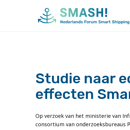
Naar
de
inhoud
springen
Studie naar 
effecten Sma
Op verzoek van het ministerie van In
consortium van onderzoeksbureaus P