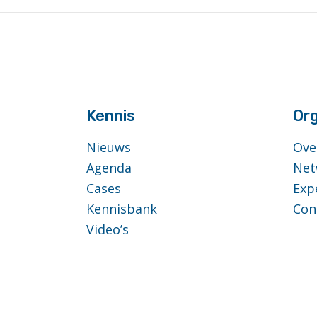
footer
anchor
Kennis
Org
Nieuws
Ove
Agenda
Net
Cases
Exp
Kennisbank
Con
Video’s