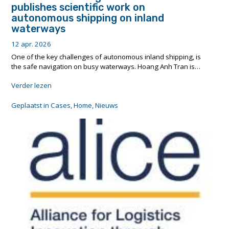
publishes scientific work on
autonomous shipping on inland
waterways
12 apr. 2026
One of the key challenges of autonomous inland shipping, is
the safe navigation on busy waterways. Hoang Anh Tran is…
"Researcher
Verder lezen
Hoang
Anh
Geplaatst in
Cases
,
Home
,
Nieuws
Tran
publishes
scientific
work
on
autonomous
shipping
on
inland
waterways"