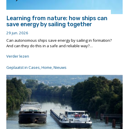
Learning from nature: how ships can
save energy by sailing together
29 jun. 2026
Can autonomous ships save energy by sailing in formation?
And can they do this in a safe and reliable way?…
"Learning
Verder lezen
from
nature:
Geplaatst in
Cases
,
Home
,
Nieuws
how
ships
can
save
energy
by
sailing
together"