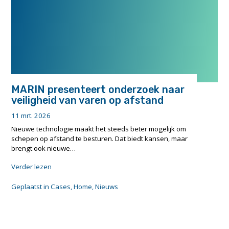
start"
MARIN presenteert onderzoek naar
veiligheid van varen op afstand
11 mrt. 2026
Nieuwe technologie maakt het steeds beter mogelijk om
schepen op afstand te besturen. Dat biedt kansen, maar
brengt ook nieuwe…
"MARIN
Verder lezen
presenteert
onderzoek
Geplaatst in
Cases
,
Home
,
Nieuws
naar
veiligheid
van
varen