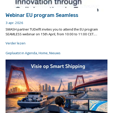
Webinar EU program Seamless
3 apr. 2026
SMASH partner TUDelft invites you to attend the EU program
SEAMLESS webinar on 15th April, from 10:00 to 11:00 CET.…
"Webinar
Verder lezen
EU
program
Geplaatst in
Agenda
,
Home
,
Nieuws
Seamless"