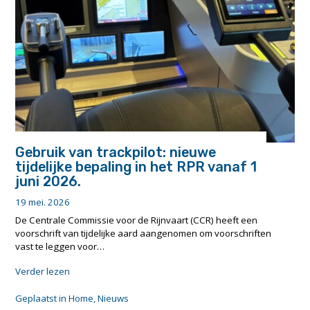
on
uncertainty
in
inland
waterways"
Gebruik van trackpilot: nieuwe
tijdelijke bepaling in het RPR vanaf 1
juni 2026.
19 mei. 2026
De Centrale Commissie voor de Rijnvaart (CCR) heeft een
voorschrift van tijdelijke aard aangenomen om voorschriften
vast te leggen voor…
"Gebruik
Verder lezen
van
trackpilot:
Geplaatst in
Home
,
Nieuws
nieuwe