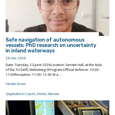
Safe navigation of autonomous
vessels: PhD research on uncertainty
in inland waterways
28 mei. 2026
Date: Tuesday, 23 June 2026Location: Senate Hall, at the Aula
of the TU Delft, Mekelweg 5Program:Official defense: 10:00-
11:00Reception: 11:30–12:30 At a…
"Safe
Verder lezen
navigation
of
Geplaatst in
Cases
,
Home
,
Nieuws
autonomous
vessels:
PhD
research