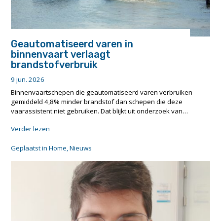
Geautomatiseerd varen in
binnenvaart verlaagt
brandstofverbruik
9 jun. 2026
Binnenvaartschepen die geautomatiseerd varen verbruiken
gemiddeld 4,8% minder brandstof dan schepen die deze
vaarassistent niet gebruiken. Dat blijkt uit onderzoek van…
"Geautomatiseerd
Verder lezen
varen
in
Geplaatst in
Home
,
Nieuws
binnenvaart
verlaagt
brandstofverbruik"