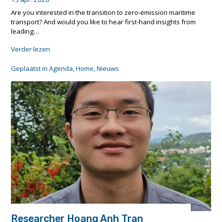
Are you interested in the transition to zero-emission maritime
transport? And would you like to hear first-hand insights from
leading…
"Webinar
Verder lezen
on
the
Geplaatst in
Agenda
,
Home
,
Nieuws
future
of
green
and
smart
ports"
Researcher Hoang Anh Tran