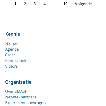
Page
op
1
2
3
4
…
19
Volgende
afstand"
navigation
footer
anchor
Kennis
Nieuws
Agenda
Cases
Kennisbank
Video’s
Organisatie
Over SMASH!
Netwerkpartners
Experiment aanvragen