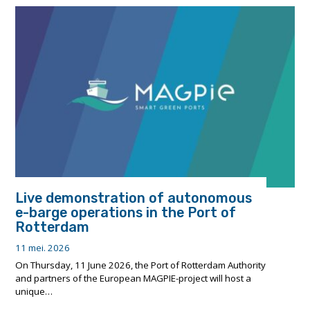
tijdelijke
bepaling
in
het
RPR
vanaf
1
juni
2026."
Live demonstration of autonomous
e-barge operations in the Port of
Rotterdam
11 mei. 2026
On Thursday, 11 June 2026, the Port of Rotterdam Authority
and partners of the European MAGPIE-project will host a
unique…