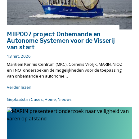
MIIP007 project Onbemande en
Autonome Systemen voor de Visserij
van start
13 mrt. 2026
Maritiem Kennis Centrum (MKC), Cornelis Vrolijk, MARIN, NIOZ
en TNO onderzoeken de mogelijkheden voor de toepassing
van onbemande en autonome…
"MIIP007
Verder lezen
project
Onbemande
Geplaatst in
Cases
,
Home
,
Nieuws
en
Autonome
Systemen
voor
de
Visserij
van