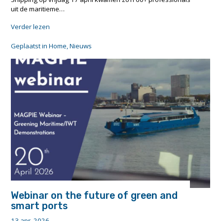
uit de maritieme…
"Nederlands
Verder lezen
Forum
Smart
Geplaatst in
Home
,
Nieuws
Shipping-
sector
verkent
toekomstbeeld
2035"
Webinar on the future of green and
smart ports
13 apr. 2026