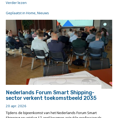
"Live
Verder lezen
demonstration
of
Geplaatst in
Home
,
Nieuws
autonomous
e-
barge
operations
in
the
Port
of
Rotterdam"
Nederlands Forum Smart Shipping-
sector verkent toekomstbeeld 2035
20 apr. 2026
Tijdens de bijeenkomst van het Nederlands Forum Smart
Shipping op vrijdag 17 april kwamen zo’n 60+ professionals