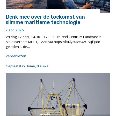
Denk mee over de toekomst van
slimme maritieme technologie
2 apr. 2026
Vrijdag 17 april, 14.30 – 17.00 Cultureel Centrum Landvast in
Alblasserdam MELD JE AAN via https://bit.ly/4tveU2C Vijf jaar
geleden is de…
"Denk
Verder lezen
mee
over
Geplaatst in
Home
,
Nieuws
de
toekomst
van
slimme
maritieme
technologie"