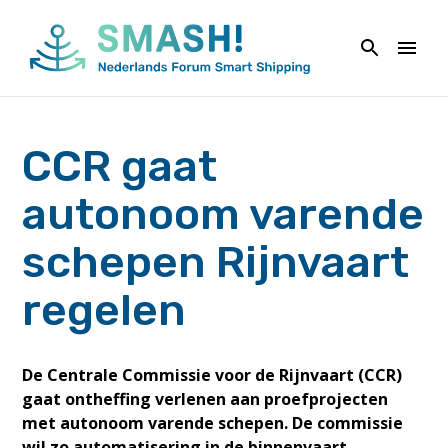
Naar
de
inhoud
springen
CCR gaat
autonoom varende
schepen Rijnvaart
regelen
De Centrale Commissie voor de Rijnvaart (CCR)
gaat ontheffing verlenen aan proefprojecten
met autonoom varende schepen. De commissie
wil zo automatisering in de binnenvaart