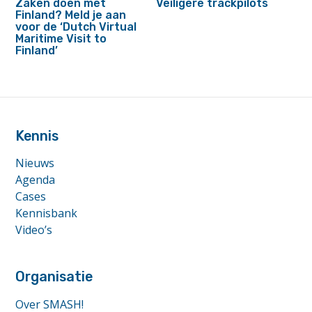
Zaken doen met
Veiligere trackpilots
Finland? Meld je aan
voor de ‘Dutch Virtual
Maritime Visit to
Finland’
footer
anchor
Kennis
Nieuws
Agenda
Cases
Kennisbank
Video’s
Organisatie
Over SMASH!