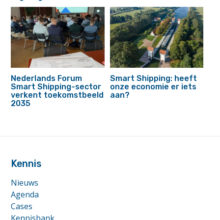
Nederlands Forum
Smart Shipping: heeft
Smart Shipping-sector
onze economie er iets
verkent toekomstbeeld
aan?
2035
footer
anchor
Kennis
Nieuws
Agenda
Cases
Kennisbank