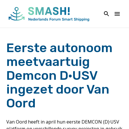
Naar
de
inhoud
springen
Eerste autonoom
meetvaartuig
Demcon D·USV
ingezet door Van
Oord
Van Oord heeft in april hun eerste DEMCON (D)·USV
platform op verschillende survey projecten in gebruik