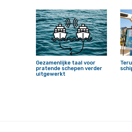
Gezamenlijke taal voor
Teru
pratende schepen verder
schi
uitgewerkt
footer