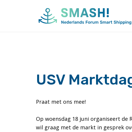
Naar
de
inhoud
springen
USV Marktdag 
Praat met ons mee!
Op woensdag 18 juni organiseert de Ri
wil graag met de markt in gesprek ove