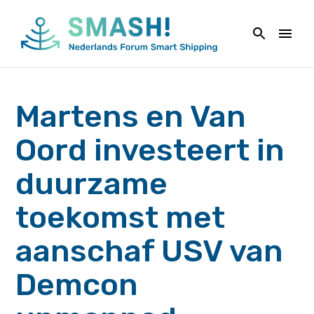
Naar
de
inhoud
springen
Martens en Van
Oord investeert in
duurzame
toekomst met
aanschaf USV van
Demcon