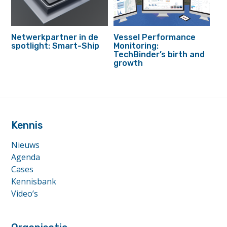
Netwerkpartner in de
Vessel Performance
spotlight: Smart-Ship
Monitoring:
TechBinder’s birth and
growth
footer
anchor
Kennis
Nieuws
Agenda
Cases
Kennisbank
Video’s