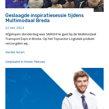
Geslaagde inspiratiesessie tijdens
Multimodaal Breda
22 mrt. 2023
Afgelopen donderdag was SMASH! te gast bij de Multimodaal
Transport Expo in Breda. Op het Topsector Logistiek podium
verzorgden wij…
"Geslaagde
Verder lezen
inspiratiesessie
tijdens
Geplaatst in
Home
,
Nieuws
Multimodaal
Breda"