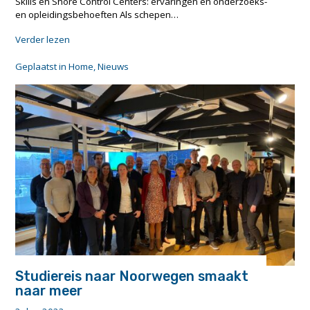
Skills en Shore Control Centers: ervaringen en onderzoeks-
en opleidingsbehoeften Als schepen…
"Terugblik
Verder lezen
op
SMASH!UP
Geplaatst in
Home
,
Nieuws
Skills
en
Shore
Control
Centers"
Studiereis naar Noorwegen smaakt
naar meer