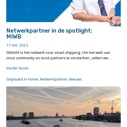
Netwerkpartner in de spotlight:
MIWB
17 mrt. 2023
SMASH! is het netwerk voor smart shipping. Om het web van
onze community en onze partners te versterken, zetten we…
"Netwerkpartner
Verder lezen
in
de
Geplaatst in
Home
,
Netwerkpartner
,
Nieuws
spotlight:
MIWB"