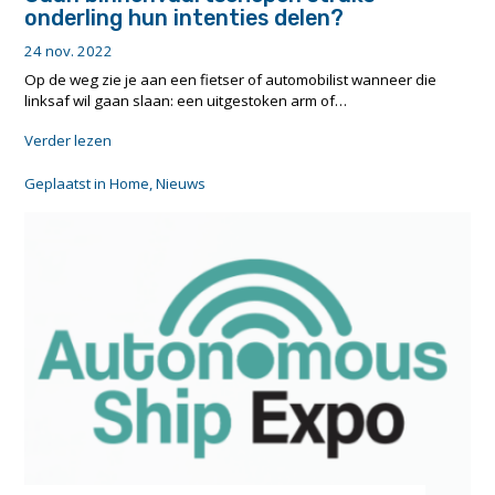
onderling hun intenties delen?
24 nov. 2022
Op de weg zie je aan een fietser of automobilist wanneer die
linksaf wil gaan slaan: een uitgestoken arm of…
"Gaan
Verder lezen
binnenvaartschepen
straks
Geplaatst in
Home
,
Nieuws
onderling
hun
intenties
delen?"