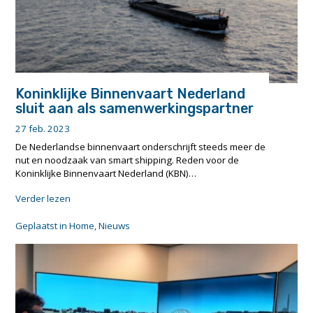
Koninklijke Binnenvaart Nederland
sluit aan als samenwerkingspartner
27 feb. 2023
De Nederlandse binnenvaart onderschrijft steeds meer de
nut en noodzaak van smart shipping. Reden voor de
Koninklijke Binnenvaart Nederland (KBN)…
"Koninklijke
Verder lezen
Binnenvaart
Nederland
Geplaatst in
Home
,
Nieuws
sluit
aan
als
samenwerkingspartner"