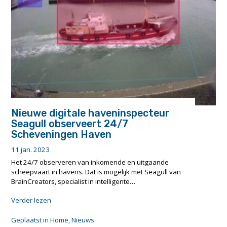
Nieuwe digitale haveninspecteur
Seagull observeert 24/7
Scheveningen Haven
11 jan. 2023
Het 24/7 observeren van inkomende en uitgaande
scheepvaart in havens. Dat is mogelijk met Seagull van
BrainCreators, specialist in intelligente…
"Nieuwe
Verder lezen
digitale
haveninspecteur
Geplaatst in
Home
,
Nieuws
Seagull