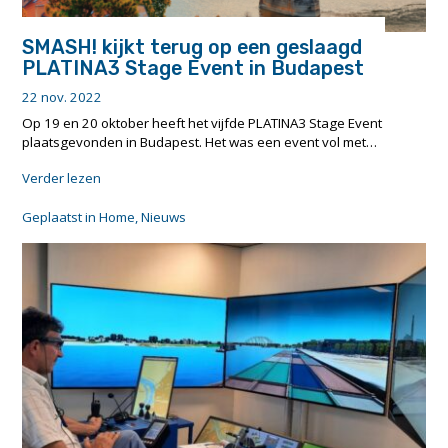
SMASH! kijkt terug op een geslaagd
PLATINA3 Stage Event in Budapest
22 nov. 2022
Op 19 en 20 oktober heeft het vijfde PLATINA3 Stage Event
plaatsgevonden in Budapest. Het was een event vol met…
"SMASH!
Verder lezen
kijkt
terug
Geplaatst in
Home
,
Nieuws
op
een
geslaagd
PLATINA3
Stage
Event
in
Budapest"