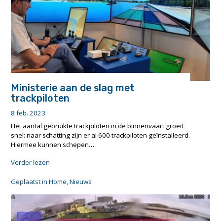
Ministerie aan de slag met
trackpiloten
8 feb. 2023
Het aantal gebruikte trackpiloten in de binnenvaart groeit
snel: naar schatting zijn er al 600 trackpiloten geïnstalleerd.
Hiermee kunnen schepen…
"Ministerie
Verder lezen
aan
de
Geplaatst in
Home
,
Nieuws
slag
met
trackpiloten"