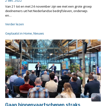
2 dec. 2022
Van 21 tot en met 24 november zijn we met een grote groep
deelnemers uit het Nederlandse bedrijfsleven, onderwijs
en…
"Studiereis
Verder lezen
naar
Noorwegen
Geplaatst in
Home
,
Nieuws
smaakt
naar
meer"
Gaan binnenvaartschepen straks