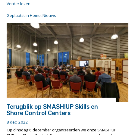
"Oproep
Verder lezen
voor
abstracts
Geplaatst in
Home
,
Nieuws
European
Safety
and
Reliability
Conference
–
ESREL
2023"
Terugblik op SMASH!UP Skills en
Shore Control Centers
8 dec. 2022
Op dinsdag 6 december organiseerden we onze SMASH!UP