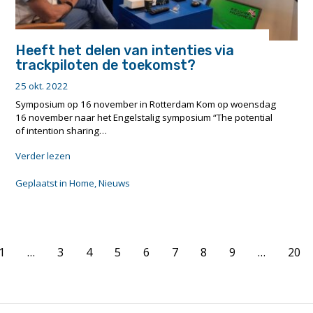
Heeft het delen van intenties via
trackpiloten de toekomst?
25 okt. 2022
Symposium op 16 november in Rotterdam Kom op woensdag
16 november naar het Engelstalig symposium “The potential
of intention sharing…
"Heeft
Verder lezen
het
delen
Geplaatst in
Home
,
Nieuws
van
intenties
via
trackpiloten
Page
de
1
…
3
4
5
6
7
8
9
…
20
toekomst?"
navigation
footer