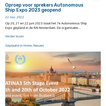
Oproep voor sprekers Autonomous
Ship Expo 2023 geopend
22 nov. 2022
Op 20, 21 en 22 juni 2023 staat het 7e Autonomous Ship
Expo gepland in de RAI Amsterdam. De organisatie…
"Oproep
Verder lezen
voor
sprekers
Geplaatst in
Home
,
Nieuws
Autonomous
Ship
Expo
2023
geopend"