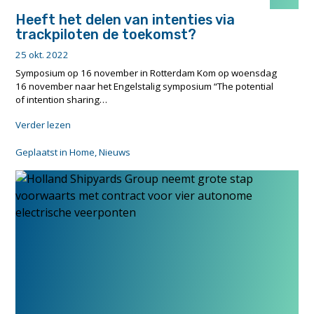
Heeft het delen van intenties via
trackpiloten de toekomst?
25 okt. 2022
Symposium op 16 november in Rotterdam Kom op woensdag
16 november naar het Engelstalig symposium “The potential
of intention sharing…
"Heeft
Verder lezen
het
delen
Geplaatst in
Home
,
Nieuws
van
intenties
via
trackpiloten
de
toekomst?"