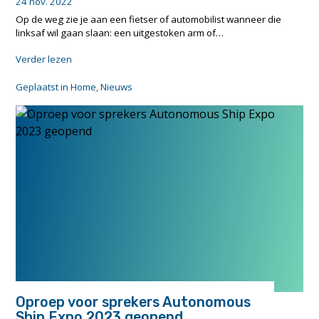
24 nov. 2022
Op de weg zie je aan een fietser of automobilist wanneer die
linksaf wil gaan slaan: een uitgestoken arm of…
"Gaan
Verder lezen
binnenvaartschepen
straks
Geplaatst in
Home
,
Nieuws
onderling
hun
intenties
delen?"
Oproep voor sprekers Autonomous
Ship Expo 2023 geopend