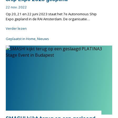
22 nov. 2022
Op 20, 21 en 22 juni 2023 staat het 7e Autonomous Ship
Expo gepland in de RAI Amsterdam. De organisatie…
"Oproep
Verder lezen
voor
sprekers
Geplaatst in
Home
,
Nieuws
Autonomous
Ship
Expo
2023
geopend"