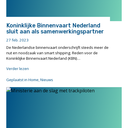
Koninklijke Binnenvaart Nederland
sluit aan als samenwerkingspartner
27 feb. 2023
De Nederlandse binnenvaart onderschrijft steeds meer de
nut en noodzaak van smart shipping. Reden voor de
Koninklijke Binnenvaart Nederland (KBN)…
"Koninklijke
Verder lezen
Binnenvaart
Nederland
Geplaatst in
Home
,
Nieuws
sluit
aan
als
samenwerkingspartner"