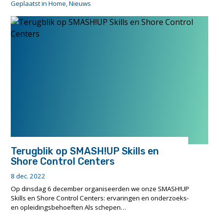
abstracts
Geplaatst in
Home
,
Nieuws
European
Safety
and
Reliability
Conference
–
ESREL
2023"
Terugblik op SMASH!UP Skills en
Shore Control Centers
8 dec. 2022
Op dinsdag 6 december organiseerden we onze SMASH!UP
Skills en Shore Control Centers: ervaringen en onderzoeks-
en opleidingsbehoeften Als schepen…