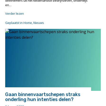
deelnemers uit het Nederlandse bedrijfsleven, onderwijs
en…
"Studiereis
Verder lezen
naar
Noorwegen
Geplaatst in
Home
,
Nieuws
smaakt
naar
meer"
Gaan binnenvaartschepen straks
onderling hun intenties delen?