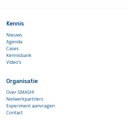
vier
autonome
footer
electrische
veerponten"
anchor
Kennis
Nieuws
Agenda
Cases
Kennisbank
Video’s
Organisatie
Over SMASH!
Netwerkpartners
Experiment aanvragen
Contact