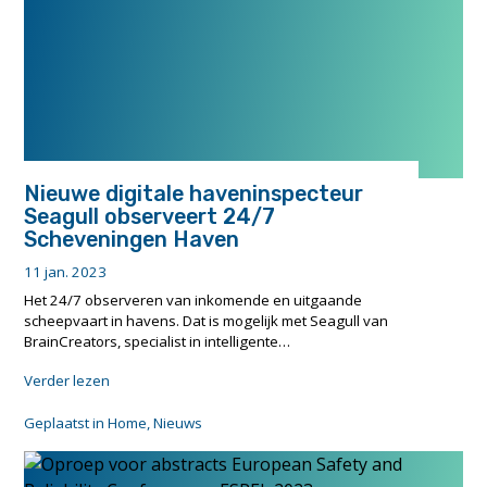
Nieuwe digitale haveninspecteur
Seagull observeert 24/7
Scheveningen Haven
11 jan. 2023
Het 24/7 observeren van inkomende en uitgaande
scheepvaart in havens. Dat is mogelijk met Seagull van
BrainCreators, specialist in intelligente…
"Nieuwe
Verder lezen
digitale
haveninspecteur
Geplaatst in
Home
,
Nieuws
Seagull
observeert
24/7