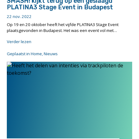
SMASH! kijkt terug op een geslaagd
PLATINA3 Stage Event in Budapest
22 nov. 2022
Op 19 en 20 oktober heeft het vijfde PLATINA3 Stage Event
plaatsgevonden in Budapest. Het was een event vol met…
"SMASH!
Verder lezen
kijkt
terug
Geplaatst in
Home
,
Nieuws
op
een
geslaagd
PLATINA3
Stage
Event
in
Budapest"