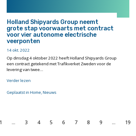
Holland Shipyards Group neemt
grote stap voorwaarts met contract
voor vier autonome electrische
veerponten
14 okt. 2022
Op dinsdag 4 oktober 2022 heeft Holland Shipyards Group
een contract getekend met Trafikverket Zweden voor de
levering van twee…
"Holland
Verder lezen
Shipyards
Group
Geplaatst in
Home
,
Nieuws
neemt
grote
stap
voorwaarts
Page
met
1
…
3
4
5
6
7
8
9
…
19
contract
navigation
voor