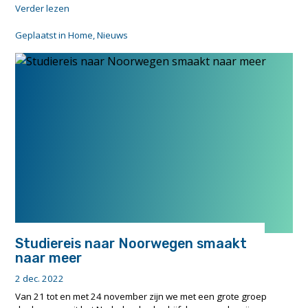
"Terugblik
Verder lezen
op
SMASH!UP
Geplaatst in
Home
,
Nieuws
Skills
en
Shore
Control
Centers"
Studiereis naar Noorwegen smaakt
naar meer
2 dec. 2022
Van 21 tot en met 24 november zijn we met een grote groep