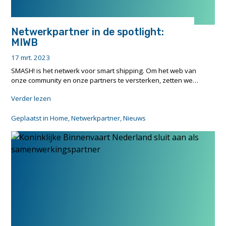
Netwerkpartner in de spotlight:
MIWB
17 mrt. 2023
SMASH! is het netwerk voor smart shipping. Om het web van
onze community en onze partners te versterken, zetten we…
"Netwerkpartner
Verder lezen
in
de
Geplaatst in
Home
,
Netwerkpartner
,
Nieuws
spotlight:
MIWB"