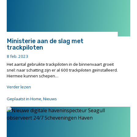
Ministerie aan de slag met
trackpiloten
8 feb. 2023
Het aantal gebruikte trackpiloten in de binnenvaart groeit
snel: naar schatting zijn er al 600 trackpiloten geïnstalleerd.
Hiermee kunnen schepen…
"Ministerie
Verder lezen
aan
de
Geplaatst in
Home
,
Nieuws
slag
met
trackpiloten"